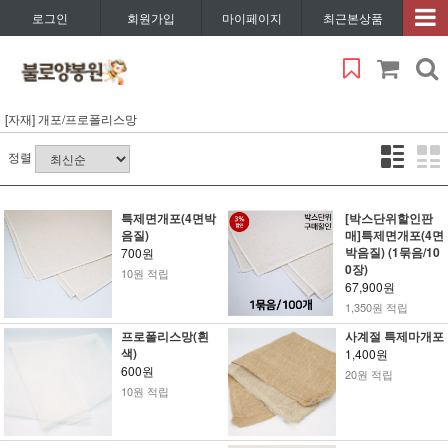
로그인
회원가입
마이페이지
최근본상품
[자재] 개포/프로폴리스망
정렬
특제면개포(4면박
[박스단위할인판
음질)
매]특제면개포(4면
박음질) (1묶음/10
700원
0장)
10원 적립
67,900원
1,350원 적립
프로폴리스망(흰
사계절 특제마개포
색)
1,400원
600원
20원 적립
10원 적립