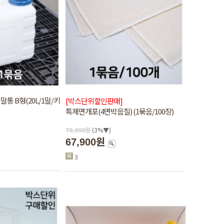
말통 B형(20L/1말/키
[박스단위할인판매]
특제면개포(4면박음질) (1묶음/100장)
70,000
원
(3%▼)
67,900원
3