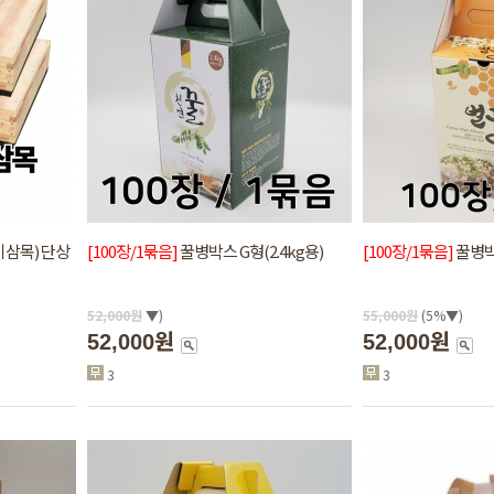
스기삼목) 단상
[100장/1묶음]
꿀병박스 G형(2.4kg용)
[100장/1묶음]
꿀병박스
52,000
원
▼)
55,000
원
(5%▼)
52,000원
52,000원
3
3