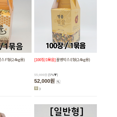
 F형(2.4kg용)
[100장/1묶음]
꿀병박스 E형(2.4kg용)
55,000
원
(5%▼)
52,000원
3