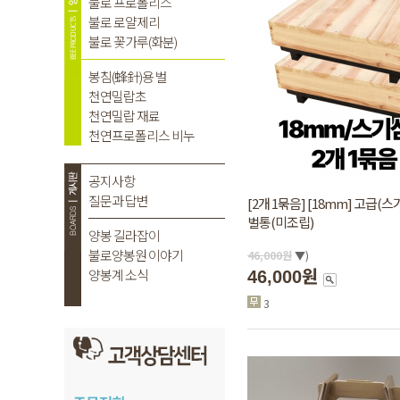
[2개 1묶음] [18mm] 고급(
벌통(미조립)
46,000
원
▼)
46,000원
3