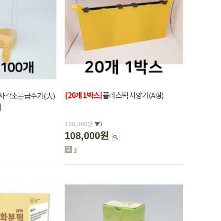
[20개 1박스]
플라스틱 사양기(A형)
사각소문급수기(大)
]
108,000
원
▼)
108,000원
3