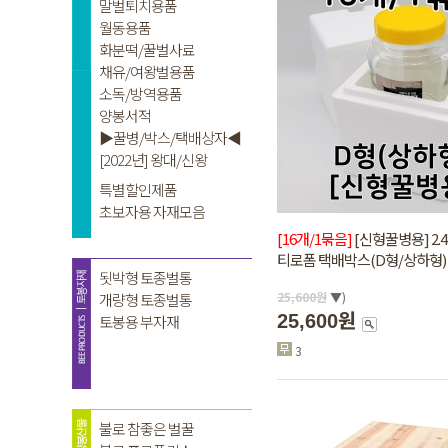
[16개/1묶음]
[신형꿀병용] 2.
티로폼 택배박스(D형/상하형)
25,600
원
▼)
25,600원
3