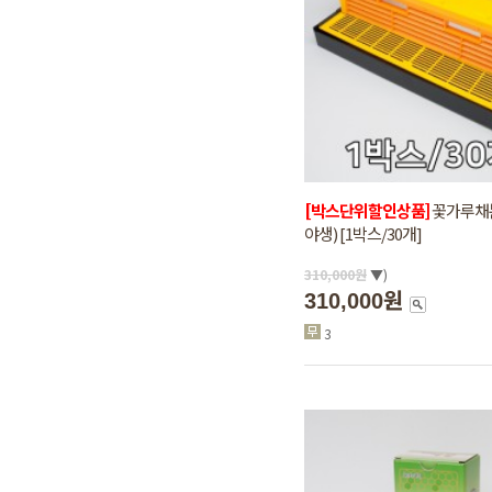
[박스단위할인상품]
꽃가루채
야생) [1박스/30개]
310,000
원
▼)
310,000원
3