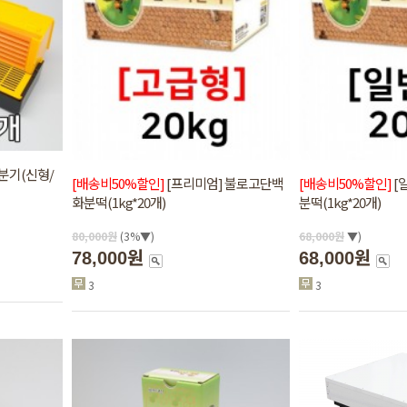
분기(신형/
[배송비50%할인]
[프리미엄] 불로고단백
[배송비50%할인]
[
화분떡(1kg*20개)
분떡(1kg*20개)
80,000
원
(3%▼)
68,000
원
▼)
78,000원
68,000원
3
3