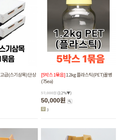
] 고급(스기삼목) 단상
[5박스 1묶음]
1.2kg 플라스틱(PET)꿀병
(75ea)
57,000
원
(12%▼)
50,000원
3