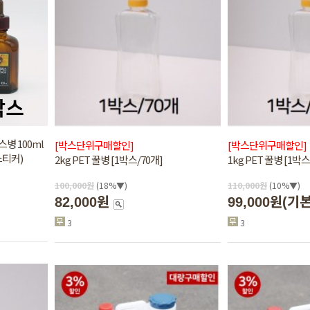
병 100ml
[박스단위구매할인]
[박스단위구매할인]
스티커)
2kg PET 꿀병 [1박스/70개]
1kg PET 꿀병 [1박스
100,000
원
(18%▼)
110,000
원
(10%▼)
82,000원
99,000원
(기
3
3