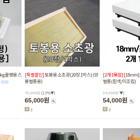
4kg꿀병용 스
[특별할인]
토봉용 소초광(20장 1박스) (양
[2개 1묶음]
[18mm
봉벌통용)
벌통(흰색/미조립)
75,000
원
(13%▼)
54,000
원
▼)
65,000원
54,000원
3
3