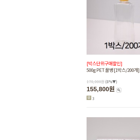
[박스단위구매할인]
500g PET 꿀병 [1박스/200개]
170,000
원
(8%▼)
155,800원
3