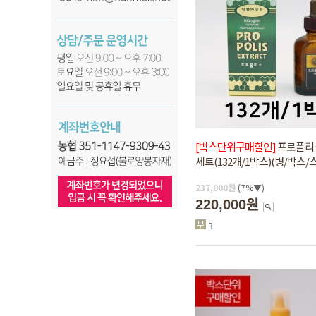
[박스단위구매할인]
프로폴리스
세트(132개/1박스)(병/박스/
237,000
원
(7%▼)
220,000원
3