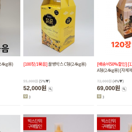
4kg용)
[100장/1묶음]
꿀병박스 C형(2.4kg용)
[배송비50%할인]
[
A형(2.4kg용) [자
55,000
원
(5%▼)
72,000
원
(4%▼)
52,000원
69,000원
3
3