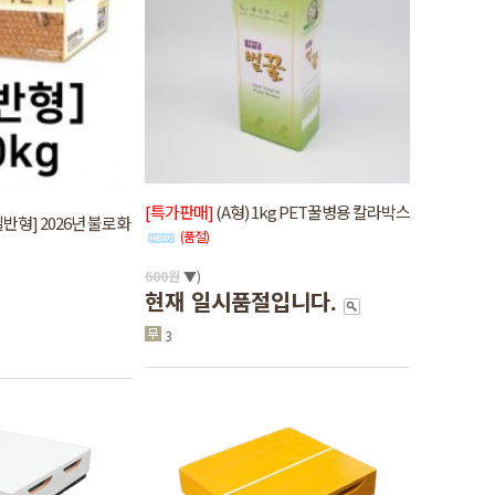
[특가판매]
(A형) 1kg PET꿀병용 칼라박스
일반형] 2026년 불로화
(품절)
600
원
▼)
현재 일시품절입니다.
3