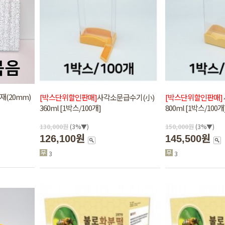
재(20mm)
[박스단위할인판매]
사각소문급수기(小)
[박스단위할인판매]
360ml [1박스/100개]
800ml [1박스/100개
130,000
원
(3%▼)
150,000
원
(3%▼)
126,100원
145,500원
3
3