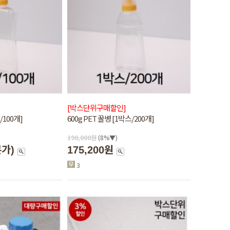
[박스단위구매할인]
/100개]
600g PET 꿀병 [1박스/200개]
190,000
원
(8%▼)
본가)
175,200원
3