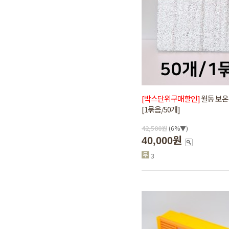
[박스단위구매할인]
월동 보온
[1묶음/50개]
42,500
원
(6%▼)
40,000원
3