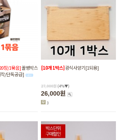
120장/1묶음]
꿀병박스
[10개 1박스]
광식사양기[1되용]
체제작/단독공급]
27,000
원
(4%▼)
26,000원
3