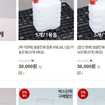
[특가판매]
벌꿀전용 말통 A형(20L/1말/키
[할인 판매] 벌꿀전용 
높은형) (5개 1묶음)
낮은형) (5개 1묶음)
30,000
원
▼)
36,000
원
▼)
30,000원
36,000원
3
3