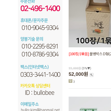
[100장/1묶음]
꿀병박스 D형(2.
55,000
원
(5%▼)
52,000원
3