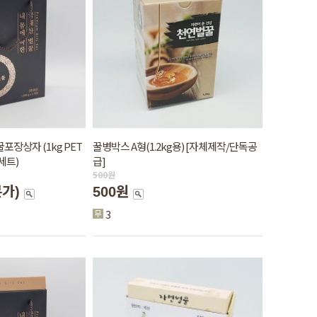
꿀포장상자 (1kg PET
꿀병박스 A형(1.2kg용) [자체제작/단독공
세트)
급]
500
원
본가)
500원
3