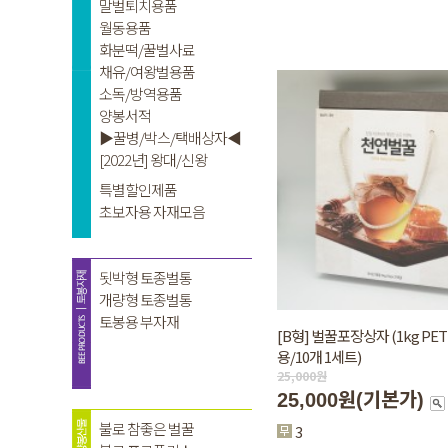
[B형] 벌꿀포장상자 (1kg PE
용/10개 1세트)
25,000
원
25,000원
(기본가)
3