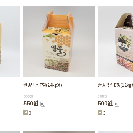
꿀병박스 F형(2.4kg용)
꿀병박스 B형(1.2kg
600
원
500
원
550원
500원
3
3