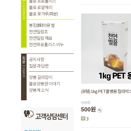
(B형) 1kg PET꿀병용 칼라박
600
원
500원
3