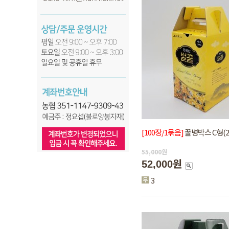
[100장/1묶음]
꿀병박스 C형(2.
55,000
원
52,000원
3