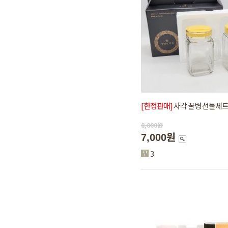
[한정판매]
사각 꿀병 선물세트(
8,000
원
7,000원
3