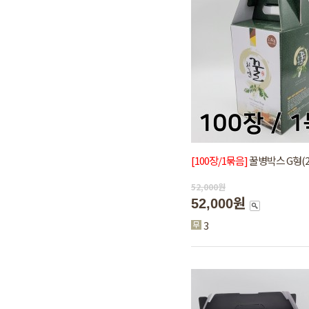
[100장/1묶음]
꿀병박스 G형(2.
52,000
원
52,000원
3