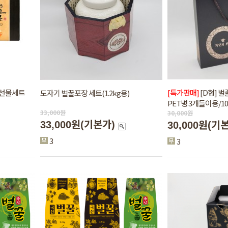
 선물세트
[특가판매]
[D형] 벌
도자기 벌꿀포장 세트(1.2kg용)
PET병 3개들이용/10
33,000
원
30,000
원
33,000원
(기본가)
30,000원
(기
3
3