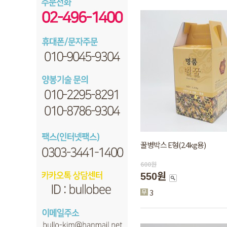
꿀병박스 E형(2.4kg용)
600
원
550원
3