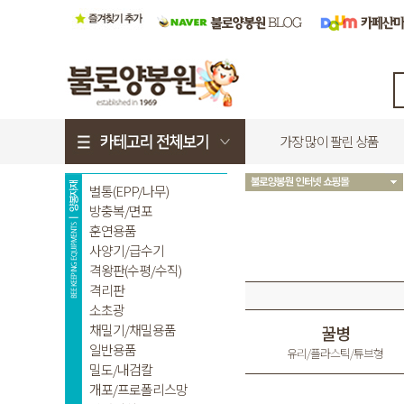
가장 많이 팔린 상품
꿀병
유리/플라스틱/튜브형