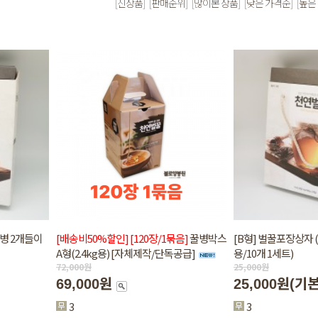
[신상품]
[판매순위]
[많이본 상품]
[낮은 가격순]
[높은
T병 2개들이
[배송비50%할인]
[120장/1묶음]
꿀병박스
[B형] 벌꿀포장상자 (
A형(2.4kg용) [자체제작/단독공급]
용/10개 1세트)
72,000
원
25,000
원
69,000원
25,000원
(기
3
3