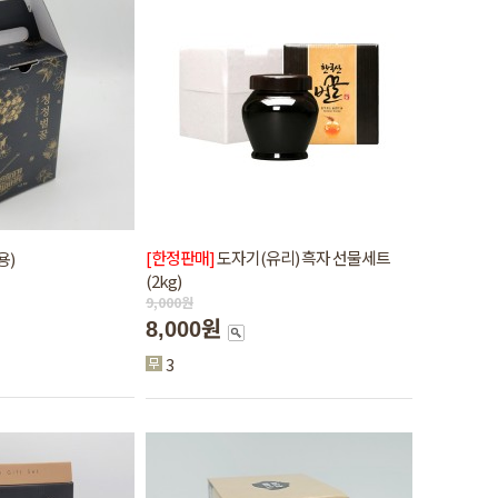
[한정판매]
도자기(유리) 흑자 선물세트
용)
(2kg)
9,000
원
8,000원
3