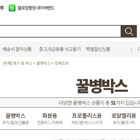
배송비 절약상품
중고/B급용품 사고팔기
특별할인상품
|
[자재] 용기 및 박스
>
꿀병박스
>
전체조회
꿀병박스
다양한 꿀병박스 상품이 총
51
가지 있습니
꿀병박스
화분용
프로폴리스용
로얄젤리용
무지/칼라/선물용
전용박스/지퍼백
세트/병/박스/스티커
유리/플라스틱