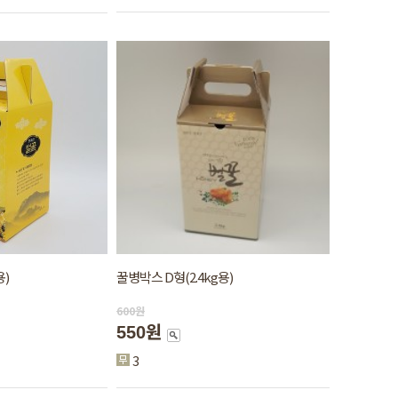
용)
꿀병박스 D형(2.4kg용)
600
원
550원
3