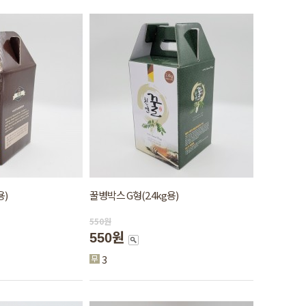
용)
꿀병박스 G형(2.4kg용)
550
원
550원
3