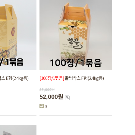
 E형(2.4kg용)
[100장/1묶음]
꿀병박스 F형(2.4kg용)
55,000
원
52,000원
3