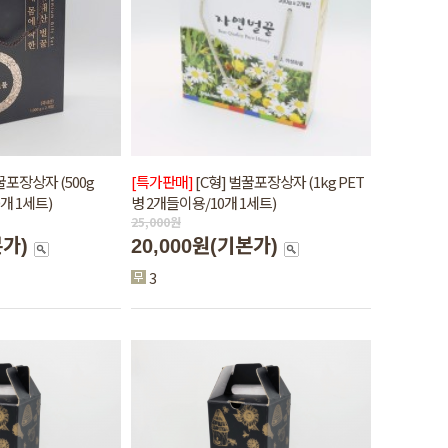
꿀포장상자 (500g
[특가판매]
[C형] 벌꿀포장상자 (1kg PET
개 1세트)
병 2개들이용/10개 1세트)
25,000
원
본가)
20,000원
(기본가)
3