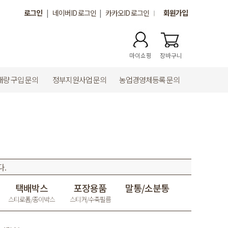
로그인
|
네이버ID 로그인
|
카카오ID 로그인
회원가입
마이쇼핑
장바구니
대량 구입 문의
정부지원사업 문의
농업경영체등록 문의
다.
택배박스
포장용품
말통/소분통
스티로폼/종이박스
스티커/수축필름