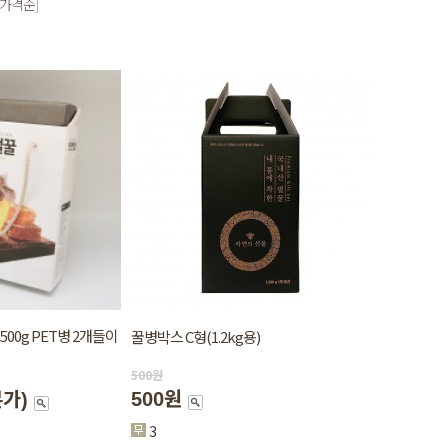
 가격순]
500g PET병 2개들이
꿀병박스 C형(1.2kg용)
500
원
500원
본가)
3