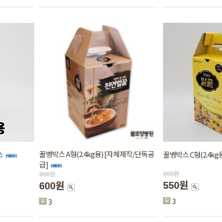
꿀병박스 A형(2.4kg용) [자체제작/단독공
스
꿀병박스 C형(2.4kg
급]
600
원
800
원
550원
600원
3
3