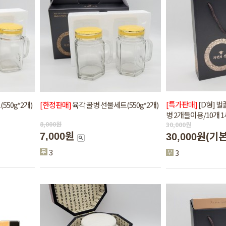
[특가판매]
[D형] 벌
550g*2개)
[한정판매]
육각 꿀병 선물세트(550g*2개)
병 2개들이용/10개 1
8,000
원
30,000
원
7,000원
30,000원
(기
3
3