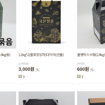
4kg용)
1.2kg*2(꿀포장상자)다이아(선물)
꿀병박스 H형(2.4kg
3,000
원
600
원
3,000원
600원
3
3