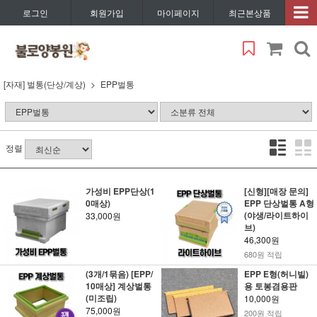
로그인
회원가입
마이페이지
최근본상품
[자재] 벌통(단상/계상)
EPP벌통
정렬
가성비 EPP단상(1
[신형][매장 문의]
0매상)
EPP 단상벌통 A형
(야생/라이트하이
33,000원
브)
46,300원
680원 적립
(3개/1묶음) [EPP/
EPP E형(허니빌)
10매상] 계상벌통
용 토봉겸용판
(미조립)
10,000원
75,000원
200원 적립