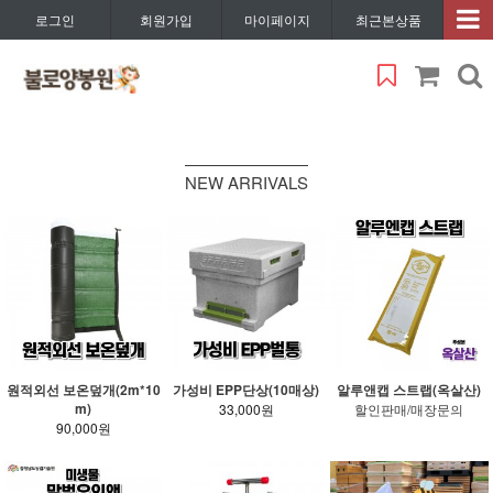
로그인
회원가입
마이페이지
최근본상품
NEW ARRIVALS
원적외선 보온덮개(2m*10
가성비 EPP단상(10매상)
알루앤캡 스트랩(옥살산)
m)
33,000원
할인판매/매장문의
90,000원