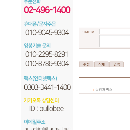
name
꿀병과 박스