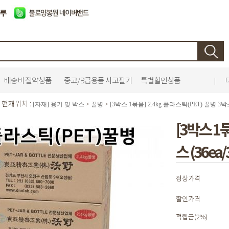
배송비 절약상품
중고/B급용품 사고팔기
특별할인상품
|
현재위치 :
[자재] 용기 및 박스
>
꿀병
>
[3박스 1묶음] 2.4kg 플라스틱(PET) 꿀병 3박스
[3박스 1묶
스 (36ea
정상가격
할인가격
적립금(2%)