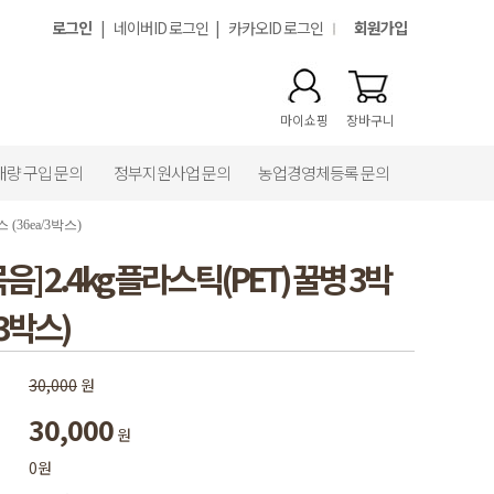
로그인
|
네이버ID 로그인
|
카카오ID 로그인
회원가입
마이쇼핑
장바구니
대량 구입 문의
정부지원사업 문의
농업경영체등록 문의
 (36ea/3박스)
음] 2.4kg 플라스틱(PET) 꿀병 3박
/3박스)
30,000
원
30,000
원
0원