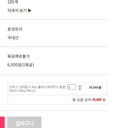
185개
자세히 보기 ▶
용성유리
국내산
묶음배송불가
6,000원(1묶음)
[3박스 1묶음] 2.4kg 플라스틱(PET) 꿀병
30,000
원
3박스 (36ea/3박스)
총 상품 금액
30,000
원