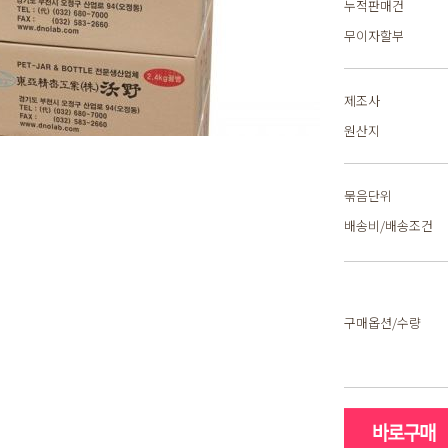
누적판매건
무이자할부
제조사
원산지
묶음단위
배송비/배송조건
구매옵션/수량