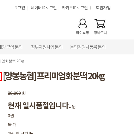
로그인
|
네이버ID 로그인
|
카카오ID 로그인
회원가입
마이쇼핑
장바구니
대량 구입 문의
정부지원사업 문의
농업경영체등록 문의
엄화분떡 20kg
]
[양봉농협] 프리미엄화분떡 20kg
88,000
원
현재 일시품절입니다.
원
0원
66개
자세히 보기 ▶