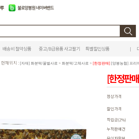
배송비 절약상품
중고/B급용품 사고팔기
특별할인상품
|
현재위치 :
[자재] 화분떡/꿀벌사료
>
화분떡/고체사료
>
[한정판매]
[양봉농협] 프리미
[한정판매
정상가격
할인가격
적립금(2%)
누적판매건
무이자할부