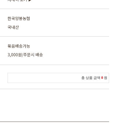
한국양봉농협
국내산
묶음배송가능
3,000원/주문시 배송
총 상품 금액
0
원