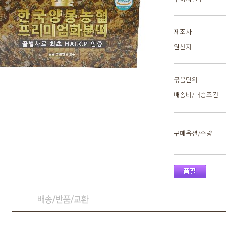
제조사
원산지
묶음단위
배송비/배송조건
구매옵션/수량