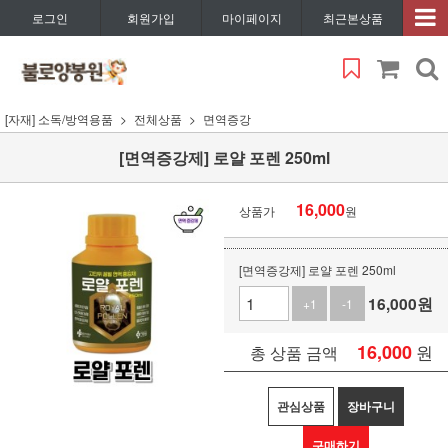
로그인
회원가입
마이페이지
최근본상품
[자재] 소독/방역용품
전체상품
면역증강
[면역증강제] 로얄 포렌 250ml
16,000
상품가
원
[면역증강제] 로얄 포렌 250ml
16,000
원
+1
-1
16,000
원
총 상품 금액
관심상품
장바구니
구매하기