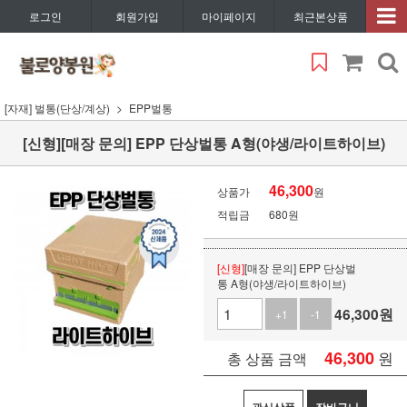
로그인
회원가입
마이페이지
최근본상품
[자재] 벌통(단상/계상)
EPP벌통
[신형][매장 문의] EPP 단상벌통 A형(야생/라이트하이브)
46,300
상품가
원
적립금
680원
[신형]
[매장 문의] EPP 단상벌
통 A형(야생/라이트하이브)
46,300
원
+1
-1
46,300
원
총 상품 금액