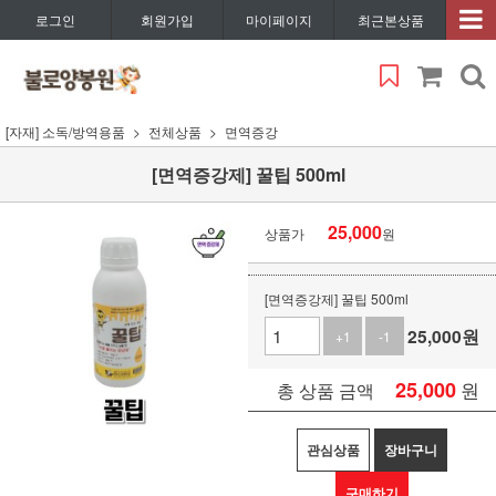
로그인
회원가입
마이페이지
최근본상품
[자재] 소독/방역용품
전체상품
면역증강
[면역증강제] 꿀팁 500ml
25,000
상품가
원
[면역증강제] 꿀팁 500ml
25,000
원
+1
-1
25,000
원
총 상품 금액
관심상품
장바구니
구매하기