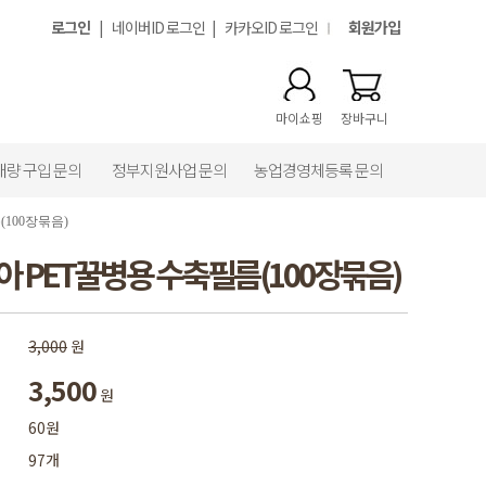
로그인
|
네이버ID 로그인
|
카카오ID 로그인
회원가입
마이쇼핑
장바구니
대량 구입 문의
정부지원사업 문의
농업경영체등록 문의
(100장묶음)
이아 PET꿀병용 수축필름(100장묶음)
3,000
원
3,500
원
60원
97개