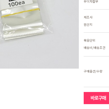
무이자할부
제조사
원산지
묶음단위
배송비/배송조건
구매옵션/수량