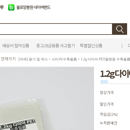
배송비 절약상품
중고/B급용품 사고팔기
특별할인상품
|
현재위치 :
[자재] 용기 및 박스
>
스티커/수축필름
>
1.2g 다이아 PET꿀병용 수축필름
1.2g 다
정상가격
할인가격
적립금(2%)
누적판매건