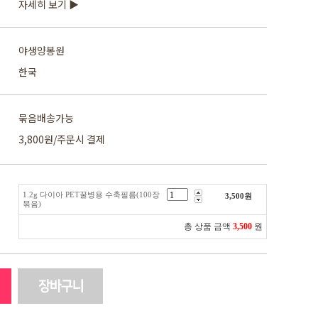
자세히 보기 ▶
야생양봉원
한국
묶음배송가능
3,800원/주문시 결제
1.2g 다이아 PET꿀병용 수축필름(100장
3,500
원
묶음)
총 상품 금액
3,500
원