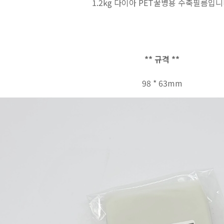
1.2kg 다이아 PET꿀병용 수축필름입니
** 규격 **
98 * 63mm