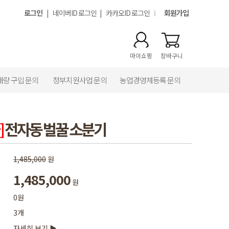
로그인
|
네이버ID 로그인
|
카카오ID 로그인
회원가입
마이쇼핑
장바구니
대량 구입 문의
정부지원사업 문의
농업경영체등록 문의
]
전자동 벌꿀 소분기
1,485,000
원
1,485,000
원
0원
3개
자세히 보기 ▶