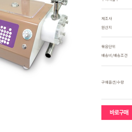
제조사
원산지
묶음단위
배송비/배송조건
구매옵션/수량