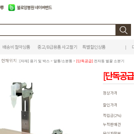
배송비 절약상품
중고/B급용품 사고팔기
특별할인상품
|
현재위치 :
[자재] 용기 및 박스
>
말통/소분통
>
[단독공급]
전자동 벌꿀 소분기
[단독공급
정상가격
할인가격
적립금(2%)
누적판매건
무이자할부