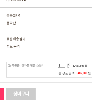
중국OEM
중국산
묶음배송불가
별도 문의
[단독공급] 전자동 벌꿀 소분기
1,485,000
원
총 상품 금액
1,485,000
원