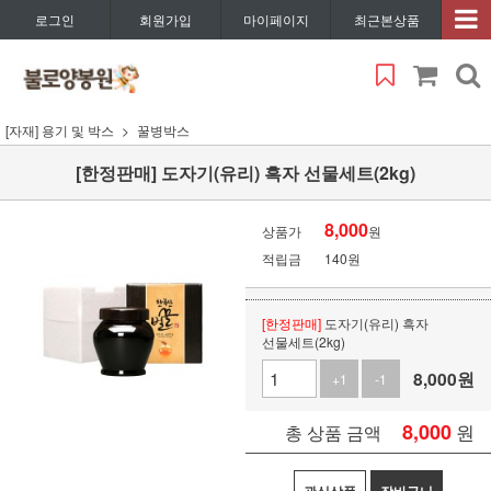
로그인
회원가입
마이페이지
최근본상품
[자재] 용기 및 박스
꿀병박스
[한정판매] 도자기(유리) 흑자 선물세트(2kg)
8,000
상품가
원
적립금
140원
[한정판매]
도자기(유리) 흑자
선물세트(2kg)
8,000
원
+1
-1
8,000
원
총 상품 금액