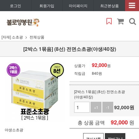
로그인
회원가입
마이페이지
최근본상품
[자재] 소초광
전체상품
[2박스 1묶음] (8선) 전면소초광(야생/40장)
92,000
상품가
원
적립금
840원
[2박스 1묶음] (8선) 전면소초광
(야생/40장)
92,000
원
+1
-1
92,000
원
총 상품 금액
야생소초광