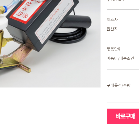
제조사
원산지
묶음단위
배송비/배송조건
구매옵션/수량