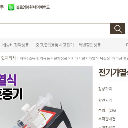
배송비 절약상품
중고/B급용품 사고팔기
특별할인상품
|
현재위치 :
[자재] 소독/방역용품
>
전체상품
>
기타
>
전기가열식 옥살산+개미산 훈
전기가열
정상가격
할인가격
적립금(2%)
누적판매건
무이자할부