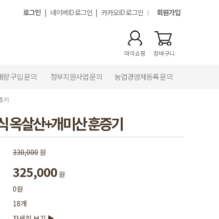
로그인
|
네이버ID 로그인
|
카카오ID 로그인
회원가입
마이쇼핑
장바구니
대량 구입 문의
정부지원사업 문의
농업경영체등록 문의
증기
식 옥살산+개미산 훈증기
330,000
원
325,000
원
0원
18개
자세히 보기 ▶