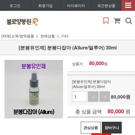
로그인
회원가입
마이페이지
최근본상품
[자재] 소독/방역용품
전체상품
기타
[분봉유인제] 분봉다잡아 (Allure/얼루어) 30ml
80,000
상품가
원
[분봉유인제] 분봉다잡아
(Allure/얼루어) 30ml
80,000
원
+1
-1
80,000
원
총 상품 금액
관심상품
장바구니