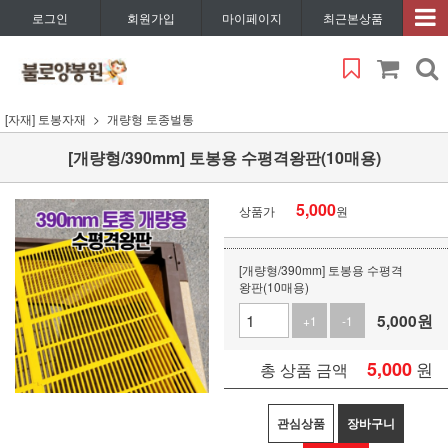
로그인
회원가입
마이페이지
최근본상품
[자재] 토봉자재
개량형 토종벌통
[개량형/390mm] 토봉용 수평격왕판(10매용)
5,000
상품가
원
[개량형/390mm] 토봉용 수평격
왕판(10매용)
5,000
원
+1
-1
5,000
원
총 상품 금액
관심상품
장바구니