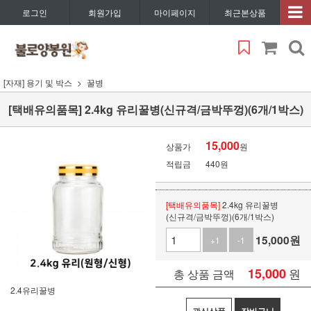
로그인
회원가입
마이페이지
최근본상품
[자재] 용기 및 박스
꿀병
[택배유의품목] 2.4kg 유리꿀병(신규격/금박뚜껑)(6개/1박스)
15,000
상품가
원
적립금
440원
[택배유의품목]
2.4kg 유리꿀병
(신규격/금박뚜껑)(6개/1박스)
15,000
원
+1
-1
15,000
원
총 상품 금액
2.4유리꿀병