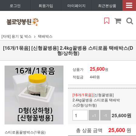
로그인
회원가입
마이페이지
최근본상품
[자재] 용기 및 박스
택배박스
[16개/1묶음] [신형꿀병용] 2.4kg꿀병용 스티로폼 택배박스(D
형/상하형)
25,600
상품가
원
적립금
440원
[16개/1묶음]
[신형꿀병용]
2.4kg꿀병용 스티로폼 택배박
스(D형/상하형)
25,600
원
+1
-1
25,600
원
총 상품 금액
스티로폼꿀병박스(1묶음)