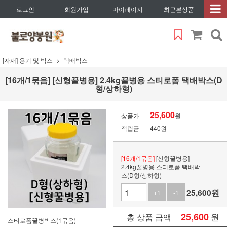
로그인
회원가입
마이페이지
최근본상품
[자재] 용기 및 박스
택배박스
[16개/1묶음] [신형꿀병용] 2.4kg꿀병용 스티로폼 택배박스(D
형/상하형)
25,600
상품가
원
적립금
440원
[16개/1묶음]
[신형꿀병용]
2.4kg꿀병용 스티로폼 택배박
스(D형/상하형)
25,600
원
+1
-1
25,600
원
총 상품 금액
스티로폼꿀병박스(1묶음)