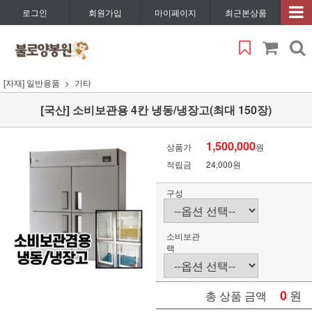
로그인
회원가입
마이페이지
최근본상품
[자재] 일반용품
기타
[국산] 소비보관용 4칸 냉동/냉장고(최대 150장)
1,500,000
상품가
원
적립금
24,000원
구성
소비보관
랙
0
원
총 상품 금액