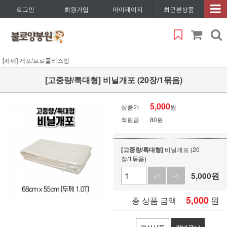
로그인
회원가입
마이페이지
최근본상품
[자재] 개포/프로폴리스망
[고중량/특대형] 비닐개포 (20장/1묶음)
5,000
상품가
원
적립금
80원
[고중량/특대형]
비닐개포 (20
장/1묶음)
5,000
원
+1
-1
5,000
원
총 상품 금액