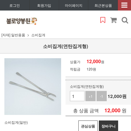
로그인
회원가입
마이페이지
최근본상품
[자재] 일반용품
소비집게
소비집게(연탄집게형)
12,000
상품가
원
적립금
120원
소비집게(연탄집게형)
12,000
원
+1
-1
12,000
원
총 상품 금액
소비집게(일반)
관심상품
장바구니