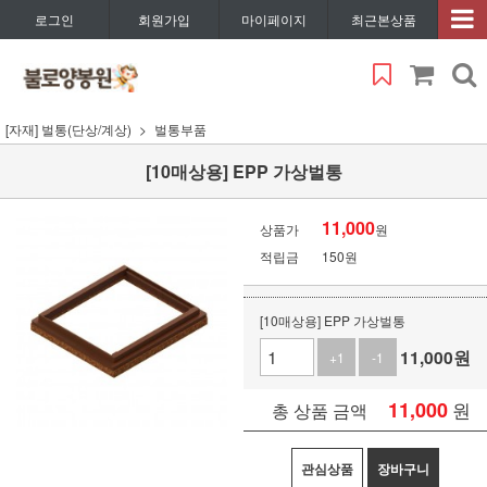
로그인
회원가입
마이페이지
최근본상품
[자재] 벌통(단상/계상)
벌통부품
[10매상용] EPP 가상벌통
11,000
상품가
원
적립금
150원
[10매상용] EPP 가상벌통
11,000
원
+1
-1
11,000
원
총 상품 금액
관심상품
장바구니