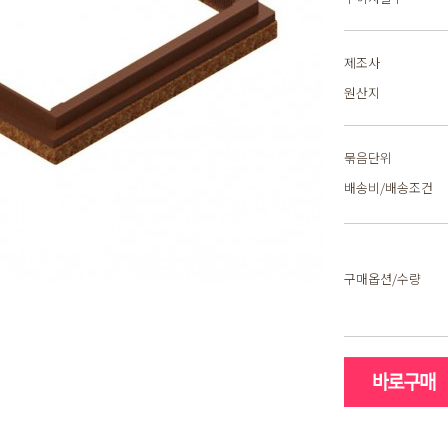
제조사
원산지
묶음단위
배송비/배송조건
구매옵션/수량