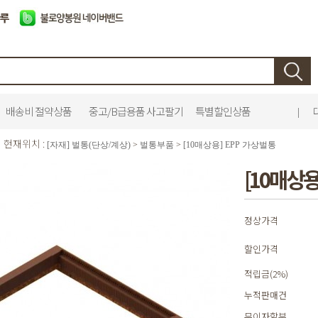
배송비 절약상품
중고/B급용품 사고팔기
특별할인상품
|
현재위치 :
[자재] 벌통(단상/계상)
>
벌통부품
>
[10매상용] EPP 가상벌통
[10매상용
정상가격
할인가격
적립금(2%)
누적판매건
무이자할부