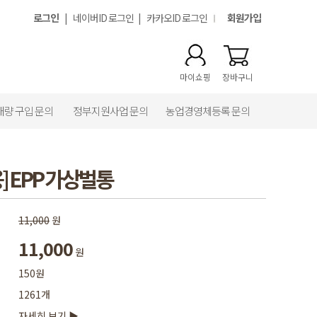
로그인
|
네이버ID 로그인
|
카카오ID 로그인
회원가입
마이쇼핑
장바구니
대량 구입 문의
정부지원사업 문의
농업경영체등록 문의
] EPP 가상벌통
11,000
원
11,000
원
150원
1261개
자세히 보기 ▶