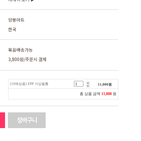
양봉마트
한국
묶음배송가능
3,800원/주문시 결제
[10매상용] EPP 가상벌통
11,000
원
총 상품 금액
11,000
원