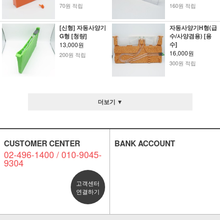
70원 적립
160원 적립
[신형] 자동사양기
자동사양기H형(급
G형 [청량]
수/사양겸용) [용
수]
13,000원
16,000원
200원 적립
300원 적립
더보기 ▼
CUSTOMER CENTER
BANK ACCOUNT
02-496-1400 / 010-9045-
9304
고객센터
연결하기