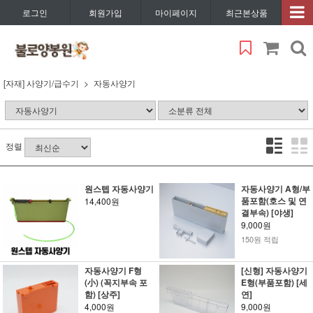
로그인
회원가입
마이페이지
최근본상품
[자재] 사양기/급수기
자동사양기
정렬
원스텝 자동사양기
자동사양기 A형/부
품포함(호스 및 연
14,400원
결부속) [야생]
9,000원
150원 적립
자동사양기 F형
[신형] 자동사양기
(小) (꼭지부속 포
E형(부품포함) [세
함) [상주]
연]
4,000원
9,000원